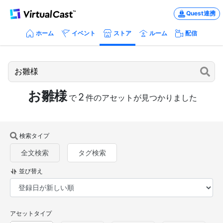
Quest連携
ホーム
イベント
ストア
ルーム
配信
お雛様
2
で
件のアセットが見つかりました
検索タイプ
全文検索
タグ検索
並び替え
アセットタイプ