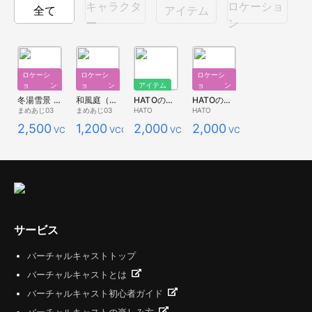
キャラクタ
ロケーショ
全て
アイテム
ー
ン
ロケーシ
ロケーシ
ロケーシ
ョン
ョン
アイテム
ョン
冬湯雪景 【1/18追記】
和風庭（朱）
HATOの湯（アイテム）
HATOの湯（ロケーション）
まめあじ03
まめあじ03
HATO
HATO
2,500
1,200
2,000
2,000
VCC
VCC
VCC
VCC
サービス
バーチャルキャストトップ
バーチャルキャストとは
バーチャルキャスト初心者ガイド