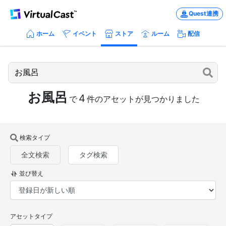
Quest連携
ホーム
イベント
ストア
ルーム
配信
お風呂
4
で
件のアセットが見つかりました
検索タイプ
全文検索
タグ検索
並び替え
アセットタイプ