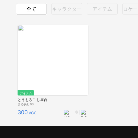
全て
キャラクター
アイテム
ロケー
アイテム
とうもろこし屋台
まめあじ03
300
VCC