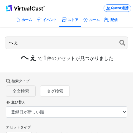
Quest連携
ホーム
イベント
ストア
ルーム
配信
へぇ
1
で
件のアセットが見つかりました
検索タイプ
全文検索
タグ検索
並び替え
アセットタイプ