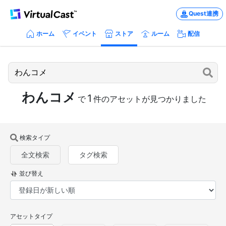
Quest連携
ホーム
イベント
ストア
ルーム
配信
わんコメ
1
で
件のアセットが見つかりました
検索タイプ
全文検索
タグ検索
並び替え
アセットタイプ