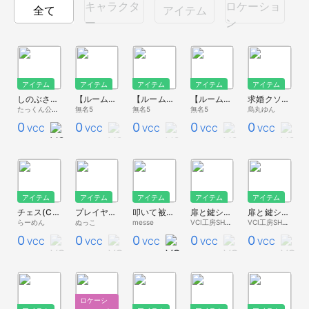
キャラクタ
ロケーショ
全て
アイテム
ー
ン
アイテム
アイテム
アイテム
アイテム
アイテム
しのぶさん人形
【ルーム専用】テレポート玄関ドア
【ルーム専用】テレポート木製ドア(暗)
【ルーム専用】テレポート木製ドア(明)
求婚クソコメパンチング！
たっくん公開用
無名5
無名5
無名5
烏丸ゆん
0
0
0
0
0
VCC
VCC
VCC
VCC
VCC
アイテム
アイテム
アイテム
アイテム
アイテム
チェス(CPU対戦)
プレイヤー放送用ボード
叩いて被ってじゃんけんぽん
扉と鍵シリーズ④『暗号の出る銅像』ver.5.00
扉と鍵シリーズ③『動く本棚』ver.5.00
らーめん
ぬっこ
messe
VCI工房SHOP
VCI工房SHOP
0
0
0
0
0
VCC
VCC
VCC
VCC
VCC
ロケーシ