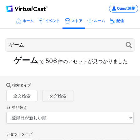
Quest連携
ホーム
イベント
ストア
ルーム
配信
ゲーム
506
で
件のアセットが見つかりました
検索タイプ
全文検索
タグ検索
並び替え
アセットタイプ