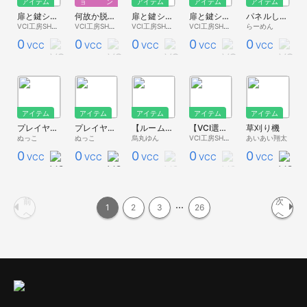
アイテム
ョン
アイテム
アイテム
アイテム
扉と鍵シリーズ②β『ちゃんとした牢屋』ver.5.00
何故か脱獄されまくる牢屋ver.4.00
扉と鍵シリーズ②『牢屋の扉』ver.5.00
扉と鍵シリーズ①『玄関の扉』ver.5.00
パネルしりとり
VCI工房SHOP
VCI工房SHOP
VCI工房SHOP
VCI工房SHOP
らーめん
0
0
0
0
0
VCC
VCC
VCC
VCC
VCC
アイテム
アイテム
アイテム
アイテム
アイテム
プレイヤーボード
プレイヤー位置表示窓
【ルーム用ミニゲーム】パネルチョイス
【VCI選手権①】キャプテン・師匠
草刈り機
ぬっこ
ぬっこ
烏丸ゆん
VCI工房SHOP
あいあい翔太
0
0
0
0
0
VCC
VCC
VCC
VCC
VCC
前
次
1
2
3
26
へ
へ