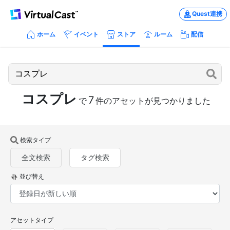
Quest連携
ホーム
イベント
ストア
ルーム
配信
コスプレ
7
で
件のアセットが見つかりました
検索タイプ
全文検索
タグ検索
並び替え
アセットタイプ