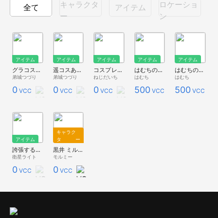
キャラクタ
ロケーショ
全て
アイテム
ー
ン
アイテム
アイテム
アイテム
アイテム
アイテム
グラコス集会ポスター
遥コスあのんつづりちゃん写真集
コスプレ用「GUNDAm」
はむちの帽子
はむちの尻尾
弟城つづり
弟城つづり
ねじだいち
はむち
はむち
0
0
0
500
500
VCC
VCC
VCC
VCC
VCC
キャラク
アイテム
ター
誇張するメガネ
黒井 ミルク
衛星ライト
モルミー
0
0
VCC
VCC