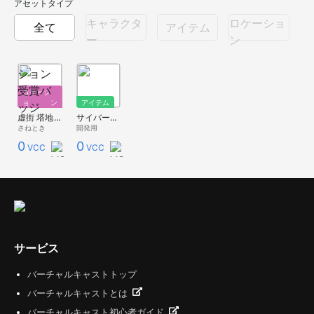
アセットタイプ
キャラクタ
ロケーショ
全て
アイテム
ー
ン
ロケーシ
ョン
アイテム
虚街 塔地区壱層
サイバーパンク徳
さねとき
開発用
0
0
VCC
VCC
サービス
バーチャルキャストトップ
バーチャルキャストとは
バーチャルキャスト初心者ガイド