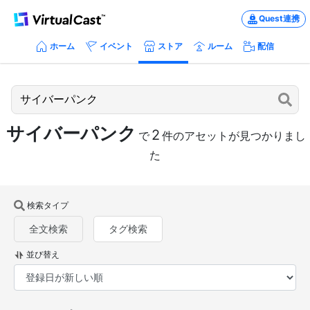
Quest連携
ホーム
イベント
ストア
ルーム
配信
サイバーパンク
2
で
件のアセットが見つかりまし
た
検索タイプ
全文検索
タグ検索
並び替え