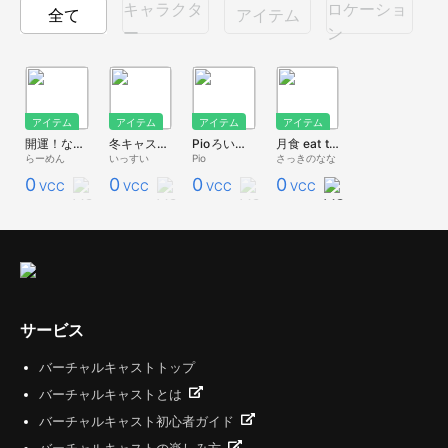
キャラクタ
ロケーショ
全て
アイテム
ー
ン
アイテム
アイテム
アイテム
アイテム
開運！なんでもカンデーナ
冬キャスマーケット2023新作②ジョーク福豆
Pioろいつま
月食 eat the moon
らーめん
いっすい
Pio
さっきのなな
0
0
0
0
VCC
VCC
VCC
VCC
サービス
バーチャルキャストトップ
バーチャルキャストとは
バーチャルキャスト初心者ガイド