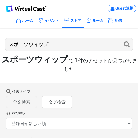
Quest連携
ホーム
イベント
ストア
ルーム
配信
スポーツウィップ
1
で
件のアセットが見つかりま
した
検索タイプ
全文検索
タグ検索
並び替え