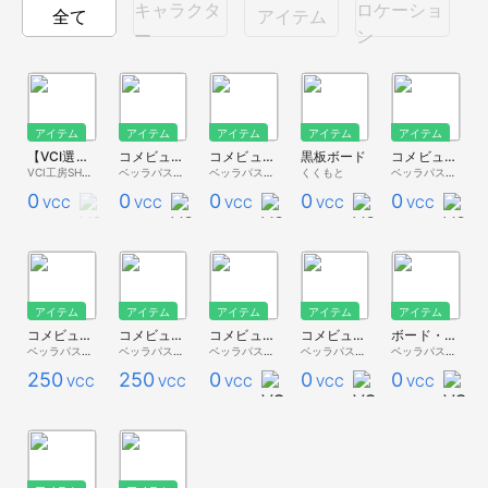
キャラクタ
ロケーショ
全て
アイテム
ー
ン
アイテム
アイテム
アイテム
アイテム
アイテム
【VCI選手権①】キャプテン・師匠
コメビュVer.2 Long（黒板）
コメビュVer.2（黒板）
黒板ボード
コメビュ（モニター）【ベッラ家具】
VCI工房SHOP
ベッラパスタ - 無料配布 -
ベッラパスタ - 無料配布 -
くくもと
ベッラパスタ - 無料配布 -
0
0
0
0
0
VCC
VCC
VCC
VCC
VCC
アイテム
アイテム
アイテム
アイテム
アイテム
コメビュ（岩石）【ベッラ家具】
コメビュ（白金）【ベッラ家具】
コメビュ（木目）【ベッラ家具】
コメビュ（黒板）【ベッラ家具】
ボード・ウォール【ベッラ家具】
ベッラパスタ - Premium Store -
ベッラパスタ - Premium Store -
ベッラパスタ - 無料配布 -
ベッラパスタ - 無料配布 -
ベッラパスタ - 無料配布 -
250
250
0
0
0
VCC
VCC
VCC
VCC
VCC