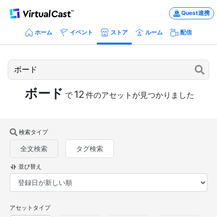
Quest連携
ホーム
イベント
ストア
ルーム
配信
ボード
12
で
件のアセットが見つかりました
検索タイプ
全文検索
タグ検索
並び替え
アセットタイプ