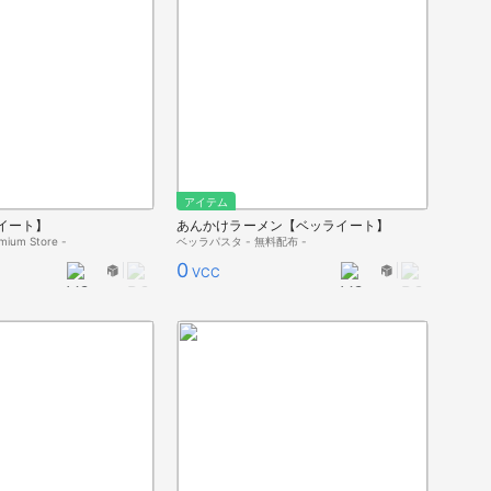
アイテム
イート】
あんかけラーメン【ベッライート】
um Store -
ベッラパスタ - 無料配布 -
0
VCC