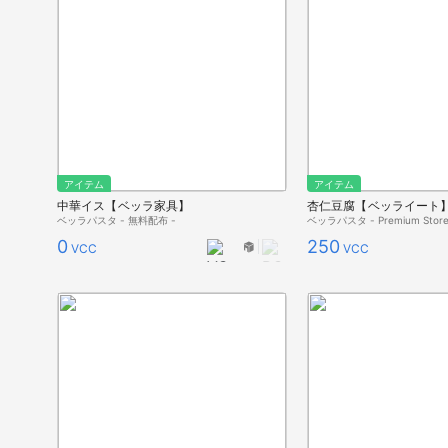
アイテム
アイテム
中華イス【ベッラ家具】
杏仁豆腐【ベッライート
ベッラパスタ - 無料配布 -
ベッラパスタ - Premium Store
0
250
VCC
VCC