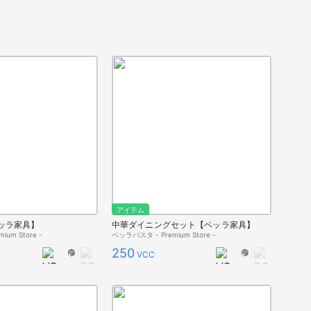
アイテム
ッラ家具】
中華ダイニングセット【ベッラ家具】
um Store -
ベッラパスタ - Premium Store -
250
VCC