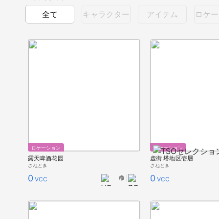
全て
キャラクター
アイテム
ロケー
ロケーション
ロケーション
露天啤酒花园
虚街 塔地区壱層
さねとき
さねとき
0
0
VCC
VCC