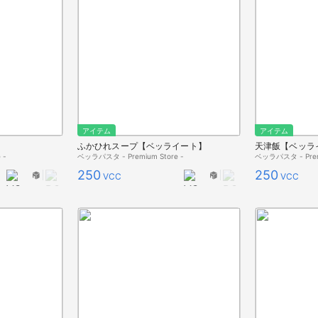
アイテム
アイテム
】
ふかひれスープ【ベッライート】
天津飯【ベッラ
 -
ベッラパスタ - Premium Store -
ベッラパスタ - Premi
250
250
VCC
VCC