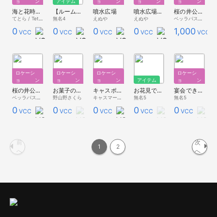
ョン
アイテム
ョン
ョン
ョン
海と花時計がある公園
【ルーム対応】公園にありそうな時計
噴水広場
噴水広場with自作モデルズ
桜の井公園【春のお花見】
てとら / Tetra
無名4
えぬや
えぬや
ベッラパスタ - Premium Store -
0
0
0
0
1,000
VCC
VCC
VCC
VCC
VCC
ロケーシ
ロケーシ
ロケーシ
ロケーシ
ョン
ョン
ョン
アイテム
ョン
桜の井公園free【春のお花見】
お菓子の公園
キャスポータル
お花見できそうな夜桜背景(小道具VCI版)
宴会できそうな夜桜背景(環境VCI版)
ベッラパスタ - 無料配布 -
野山野さくら
キャスマーケット総合
無名5
無名5
0
0
0
0
0
VCC
VCC
VCC
VCC
VCC
前
次
1
2
へ
へ