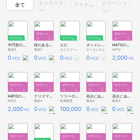
キャラクタ
ロケーショ
全て
アイテム
ー
ン
ロケーシ
ロケーシ
アイテム
ョン
アイテム
アイテム
ョン
半円形のベンチっぽいもの
桜のある高台の公園っぽい場所
エビ
オシャレな街灯
HATOのイルミネーション・シンプル【背景】
無名5
無名5
カニクリームコロッケ
さくらしのぶ
HATO
0
0
0
0
2,000
VCC
VCC
VCC
VCC
VCC
ロケーシ
ロケーシ
ロケーシ
ロケーシ
ロケーシ
ョン
ョン
ョン
ョン
ョン
HATOのイルミネーション・フル【背景】
クリスマスの公園っぽい背景
ツリーのある広場
高台にある公園のような場所(夜)
高台にある公園のような場所
HATO
無名4
松尾悠里
無名4
無名4
2,000
0
100,000
0
0
VCC
VCC
VCC
VCC
VCC
ロケーシ
ロケーシ
ロケーシ
ロケーシ