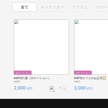
全て
キャラクター
アイテム
ロケー
ロケーション
ロケーション
HATOの湯（ロケーション）
HATOカフェのお正月🌅
HATO
HATO
2,000
3,000
VCC
VCC