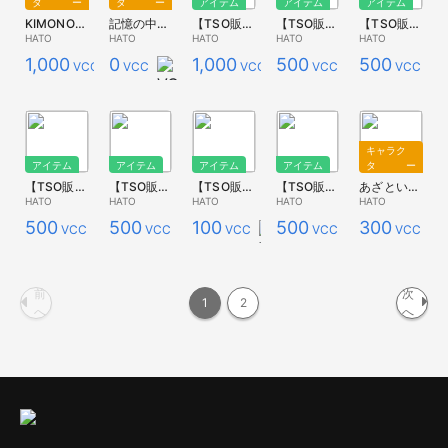
ター
ター
アイテム
アイテム
アイテム
KIMONOUSAGI ブラック S
記憶の中のインコ
【TSO販売用】うさぎちゃん
【TSO販売用】インコちゃん（3）
【TSO販売用】インコちゃん（5）
HATO
HATO
HATO
HATO
HATO
1,000
0
1,000
500
500
VCC
VCC
VCC
VCC
VCC
キャラク
アイテム
アイテム
アイテム
アイテム
ター
【TSO販売用】インコちゃん（4）
【TSO販売用】インコちゃん（2）
【TSO販売用】鳥の鳴き声環境音
【TSO販売用】インコちゃん黄色
あざといこうぺん
HATO
HATO
HATO
HATO
HATO
500
500
100
500
300
VCC
VCC
VCC
VCC
VCC
前
次
1
2
へ
へ