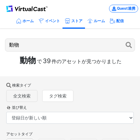
Quest連携
ホーム
イベント
ストア
ルーム
配信
動物
39
で
件のアセットが見つかりました
検索タイプ
全文検索
タグ検索
並び替え
アセットタイプ