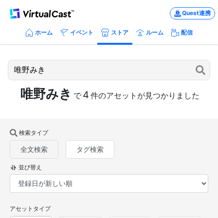
Quest連携
ホーム
イベント
ストア
ルーム
配信
唯野みき
4
で
件のアセットが見つかりました
検索タイプ
全文検索
タグ検索
並び替え
アセットタイプ