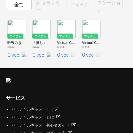
キャラクタ
ロケーショ
全て
アイテム
ー
ン
アイテム
アイテム
アイテム
アイテム
唯野みき人形
「推し」ポスター
Virtual Cast Live stage Uta-Fesタイムテーブル画像
Virtual Cast Live stage Uta-Fes告知画像
miki♪
miki♪
miki♪
miki♪
0
0
0
0
VCC
VCC
VCC
VCC
サービス
バーチャルキャストトップ
バーチャルキャストとは
バーチャルキャスト初心者ガイド