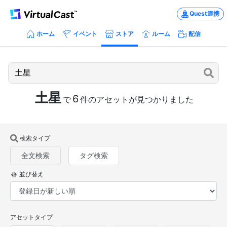
Quest連携
ホーム
イベント
ストア
ルーム
配信
土星
6
で
件のアセットが見つかりました
検索タイプ
全文検索
タグ検索
並び替え
アセットタイプ