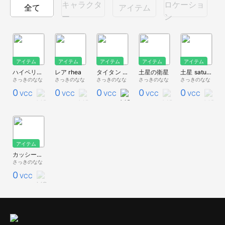
キャラクタ
ロケーショ
全て
アイテム
ー
ン
アイテム
アイテム
アイテム
アイテム
アイテム
ハイペリオン hyperion
レア rhea
タイタン titan
土星の衛星
土星 saturn
さっきのなな
さっきのなな
さっきのなな
さっきのなな
さっきのなな
0
0
0
0
0
VCC
VCC
VCC
VCC
VCC
アイテム
カッシーニ cassini
さっきのなな
0
VCC