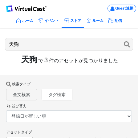
Quest連携
ホーム
イベント
ストア
ルーム
配信
天狗
3
で
件のアセットが見つかりました
検索タイプ
全文検索
タグ検索
並び替え
アセットタイプ