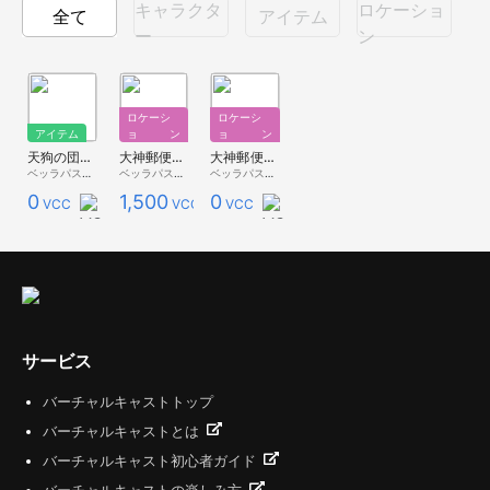
キャラクタ
ロケーショ
全て
アイテム
ー
ン
ロケーシ
ロケーシ
アイテム
ョン
ョン
天狗の団扇（ヤツデの葉）
大神郵便局（有料版）
大神郵便局（無料版）
ベッラパスタ - 無料配布 -
ベッラパスタ - Premium Store -
ベッラパスタ - 無料配布 -
0
1,500
0
VCC
VCC
VCC
サービス
バーチャルキャストトップ
バーチャルキャストとは
バーチャルキャスト初心者ガイド