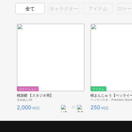
全て
キャラクター
アイテム
ロケー
ロケーション
アイテム
桃源郷 【スタジオ用】
桃まんじゅう【ベッライ
まめあじ03
ベッラパスタ - Premium Store
2,000
250
VCC
VCC