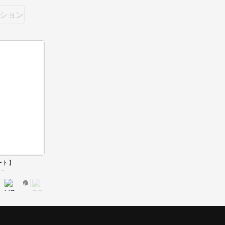
ション
ート】
 -