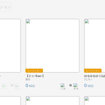
ション
キャラクター
キャラクター
ー
【スゥ-Suu-】
ゆるゆるゆりね(
無月
Tじろ～
0
0
VCC
VCC