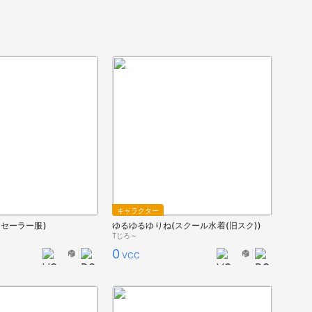
キャラクター
セーラー服)
ゆるゆるゆりね(スクール水着(旧スク))
Tじろ～
0
VCC