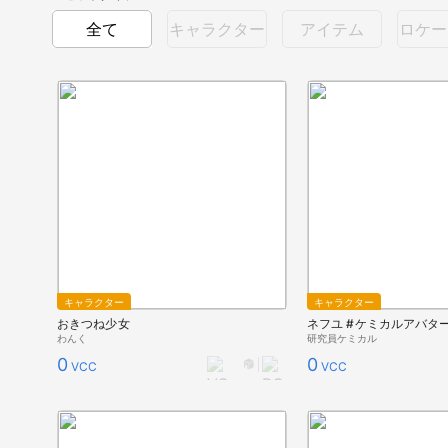
全て
キャラクター
アイテム
ロケー
キャラクター
キャラクター
おきつね少女
ネフユ #ケミカルアバタ
わんく
研究員ケミカル
0
0
VCC
VCC