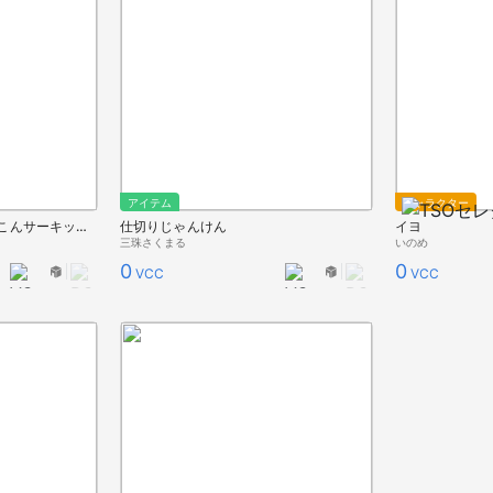
アイテム
キャラクター
【無料版/規約確認】いちこんサーキット / IchiKon Circuit 2K
仕切りじゃんけん
イヨ
三珠さくまる
いのめ
0
0
VCC
VCC