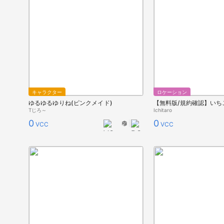
キャラクター
ロケーション
ゆるゆるゆりね(ピンクメイド)
Tじろ～
Ichitaro
0
0
VCC
VCC