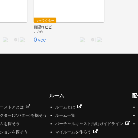
キャラクター
目隠れビビ
いのめ
0
VCC
ルーム
配
ザーストアとは
ルームとは
クター(アバター)を探そう
ルーム一覧
ムを探そう
バーチャルキャスト活動ガイドライン
ションを探そう
マイルームを作ろう