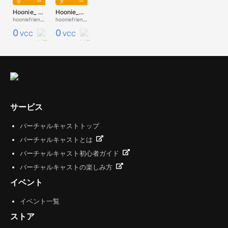
ター
ター
Hoonie_ Maid
Hoonie_Sport
hooniefriends
hooniefriends
0
0
VCC
VCC
サービス
バーチャルキャストトップ
バーチャルキャストとは
バーチャルキャスト初心者ガイド
バーチャルキャストの楽しみ方
イベント
イベント一覧
ストア