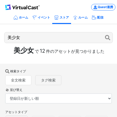
Quest連携
ホーム
イベント
ストア
ルーム
配信
美少女
12
で
件のアセットが見つかりました
検索タイプ
全文検索
タグ検索
並び替え
アセットタイプ