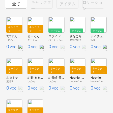
キャラクタ
ロケーショ
全て
アイテム
ー
ン
キャラク
キャラク
ター
ター
アイテム
アイテム
アイテム
T式ずんだもんデスヨゥ_v0.91
まーくんが作った女の子１
スライド ソーシャルVR国勢調査2021
きなこちゃん
ボイチェン美少女とイチャつきたい部屋にあるヤツ
Tじろ～
まーくん。
バーチャル美少女ねむ
窓辺ひなた
120
0
0
0
0
0
VCC
VCC
VCC
VCC
VCC
キャラク
キャラク
キャラク
キャラク
キャラク
ター
ター
ター
ター
ター
おまトナ
紺野 るるな
紺青岬 美夏
Hoonie_Yukata
Hoonie
無名5
いのめ
いのめ
hooniefriends
hooniefriends
0
0
0
0
0
VCC
VCC
VCC
VCC
VCC
キャラク
キャラク