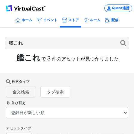
Quest連携
ホーム
イベント
ストア
ルーム
配信
艦これ
3
で
件のアセットが見つかりました
検索タイプ
全文検索
タグ検索
並び替え
アセットタイプ