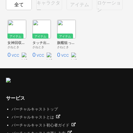
キャラクタ
ロケーショ
全て
アイテム
ー
ン
アイテム
アイテム
アイテム
女神回収しないで うちわ
タッチ出して うちわ おねがいver
旗艦狙って！
さねとき
さねとき
さねとき
0
0
0
VCC
VCC
VCC
サービス
バーチャルキャストトップ
バーチャルキャストとは
バーチャルキャスト初心者ガイド