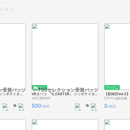
ション
アイテム
アイテム
VRタバコ 『WAKAME』 ジッポライター付
VRタバコ 『V_CASTER』 ジッポライター付
VCI工房SHOP
江戸でち@紅氷菓
500
0
VCC
VCC