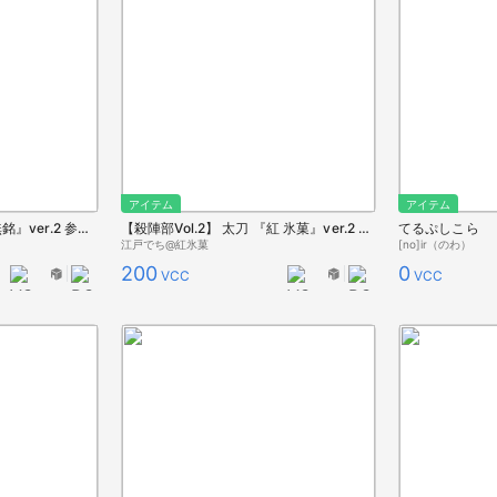
アイテム
アイテム
【殺陣部Vol.2】 太刀 『無銘』ver.2 参考元モデル：童子切安綱 (『紅氷菓』汎用VCI)
【殺陣部Vol.2】 太刀 『紅 氷菓』ver.2 参考元モデル：童子切安綱
てるぷしこら
江戸でち@紅氷菓
[no]ir（のわ）
200
0
VCC
VCC