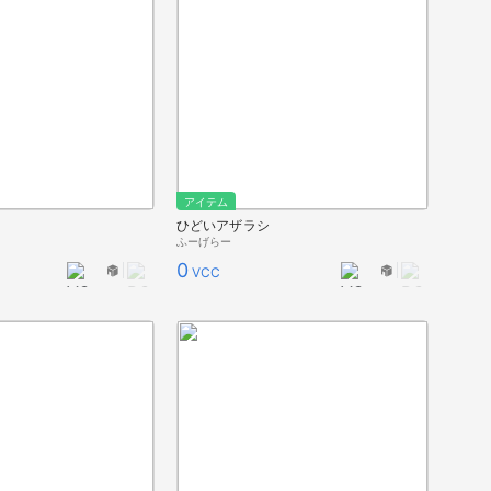
アイテム
ひどいアザラシ
ふーげらー
0
VCC