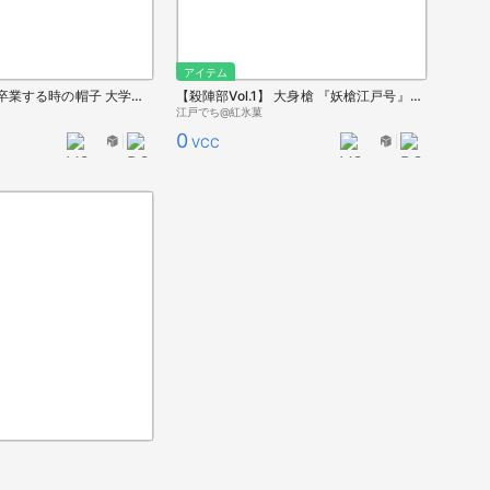
アイテム
卒業証書入れと卒業する時の帽子 大学帽？博士帽？学生帽？
【殺陣部Vol.1】 大身槍 『妖槍江戸号』ver.3 参考元モデル：日本号
江戸でち@紅氷菓
0
VCC