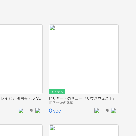
アイテム
【殺陣部Vol.3】 レイピア 汎用モデル Vol.2
ビリヤードのキュー 『サウスウェスト』
江戸でち@紅氷菓
0
VCC