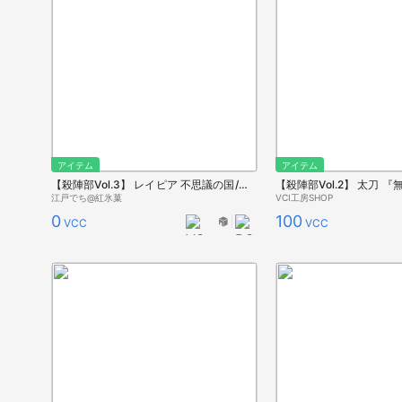
アイテム
アイテム
【殺陣部Vol.3】 レイピア 不思議の国/鏡の国ののアリス
江戸でち@紅氷菓
VCI工房SHOP
0
100
VCC
VCC