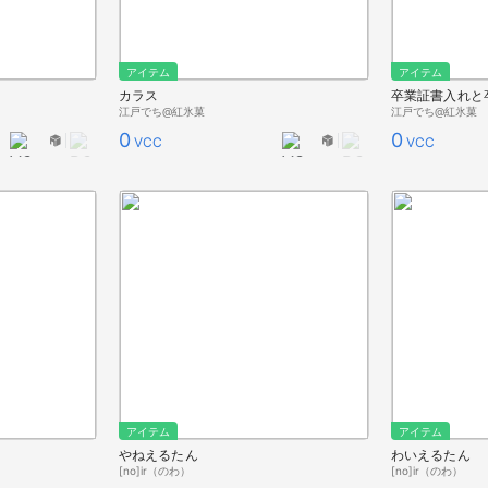
アイテム
アイテム
カラス
江戸でち@紅氷菓
江戸でち@紅氷菓
0
0
VCC
VCC
アイテム
アイテム
やねえるたん
わいえるたん
[no]ir（のわ）
[no]ir（のわ）