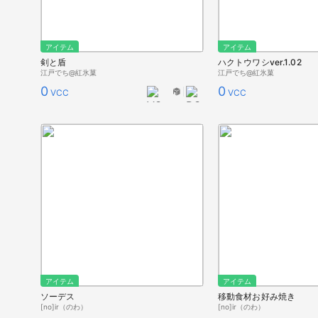
アイテム
アイテム
剣と盾
ハクトウワシver.1.02
江戸でち@紅氷菓
江戸でち@紅氷菓
0
0
VCC
VCC
アイテム
アイテム
ソーデス
移動食材お好み焼き
[no]ir（のわ）
[no]ir（のわ）