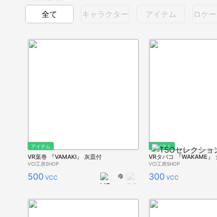
全て
キャラクター
アイテム
ロケー
アイテム
アイテム
VR葉巻 『VAMAKI』 灰皿付
VCI工房SHOP
VCI工房SHOP
500
300
VCC
VCC