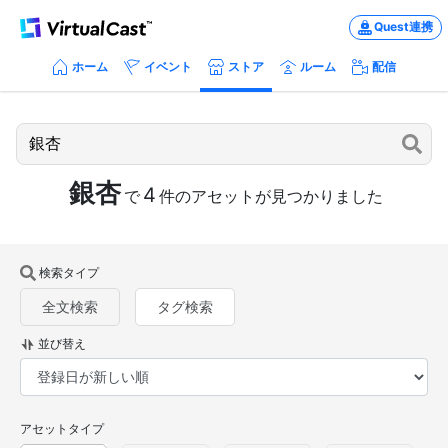
Quest連携
ホーム
イベント
ストア
ルーム
配信
銀杏
4
で
件のアセットが見つかりました
検索タイプ
全文検索
タグ検索
並び替え
アセットタイプ