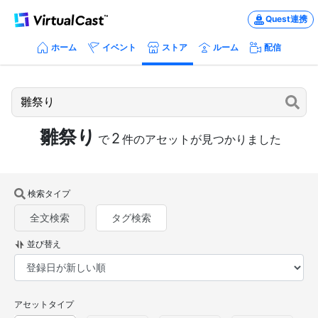
Quest連携
ホーム
イベント
ストア
ルーム
配信
雛祭り
2
で
件のアセットが見つかりました
検索タイプ
全文検索
タグ検索
並び替え
アセットタイプ