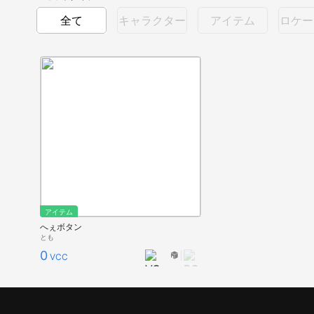
全て
キャラクター
アイテム
ロケー
アイテム
へぇボタン
とも
0
VCC