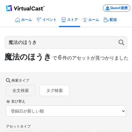
Quest連携
ホーム
イベント
ストア
ルーム
配信
魔法のほうき
6
で
件のアセットが見つかりました
検索タイプ
全文検索
タグ検索
並び替え
アセットタイプ