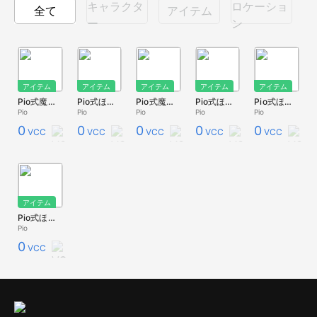
キャラクタ
ロケーショ
全て
アイテム
ー
ン
アイテム
アイテム
アイテム
アイテム
アイテム
Pio式魔法のほうき(CandyCane)
Pio式ほうきCane
Pio式魔法のほうき(Slide)
Pio式ほうきHighS
Pio式ほうきPractice
Pio
Pio
Pio
Pio
Pio
0
0
0
0
0
VCC
VCC
VCC
VCC
VCC
アイテム
Pio式ほうきPlain
Pio
0
VCC