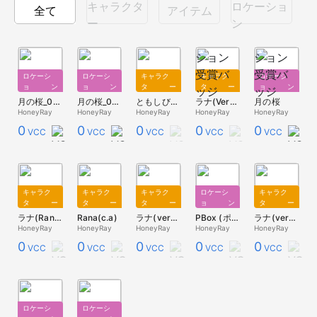
キャラクタ
ロケーショ
全て
アイテム
ー
ン
ロケーシ
ロケーシ
キャラク
キャラク
ロケーシ
ョン
ョン
ター
ター
ョン
月の桜_03_(2022/04/05修正版)
月の桜_01_(2022/04/05修正版)
ともしび君(2021ver.)
ラナ(Ver3.0_Dark_A)
月の桜
HoneyRay
HoneyRay
HoneyRay
HoneyRay
HoneyRay
0
0
0
0
0
VCC
VCC
VCC
VCC
VCC
キャラク
キャラク
キャラク
ロケーシ
キャラク
ター
ター
ター
ョン
ター
ラナ(Rana)_サンタさん2020
Rana(c.a)
ラナ(ver3.0/Blue)
PBox (ポッキーの日)
ラナ(ver3.0)
HoneyRay
HoneyRay
HoneyRay
HoneyRay
HoneyRay
0
0
0
0
0
VCC
VCC
VCC
VCC
VCC
ロケーシ
ロケーシ