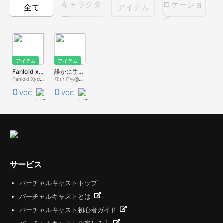
キャラクタ
ロケーショ
全て
アイテム
ー
ン
アイテム
アイテム
Fanloid xydrick frutiger aero
誰かに手渡せる10s時限爆弾
Fanloid Xydrick
江戸でち@紅氷菓
0
0
VCC
VCC
サービス
バーチャルキャストトップ
バーチャルキャストとは
バーチャルキャスト初心者ガイド