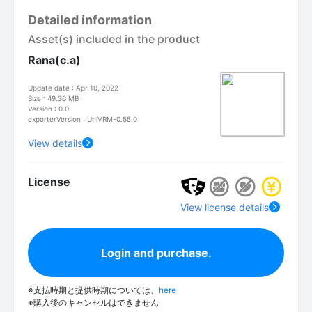
Detailed information
Asset(s) included in the product
Rana(c.a)
Update date : Apr 10, 2022
Size : 49.36 MB
Version : 0.0
exporterVersion : UniVRM-0.55.0
View details
License
View license details
Login and purchase.
※支払時期と提供時期については、
here
※購入後のキャンセルはできません