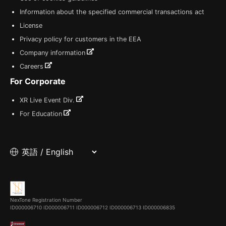
Information about the specified commercial transactions act
License
Privacy policy for customers in the EEA
Company information
Careers
For Corporate
XR Live Event Div.
For Education
NexTone Registration Number
ID000006710
ID000006711
ID000006712
ID000006713
ID000006835