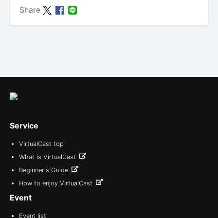
Share
Service
VirtualCast top
What is VirtualCast
Beginner's Guide
How to enjoy VirtualCast
Event
Event list