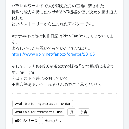
パラレルワールドで人が消えた月の基地に残された
特殊な能力を持ったウサギがVR機器を使い次元を超え擬人
化した
というストーリーから生まれたアバターです。
※ラナやその他の制作日記はPixivFanBoxにてぼやいてま
す。
https://www.pixiv.net/fanbox/creator/23105
そして、ラナ(ver3.0)のBoothで販売予定で時期は未定で
す。m(_ _)m
今はテストも兼ね公開していて
不具合等あるかもしれませんのでご了承ください。
Available_to_anyone_as_an_avatar
Available_for_commercial_use
月
宇宙
n00nシリーズ
HoneyRay