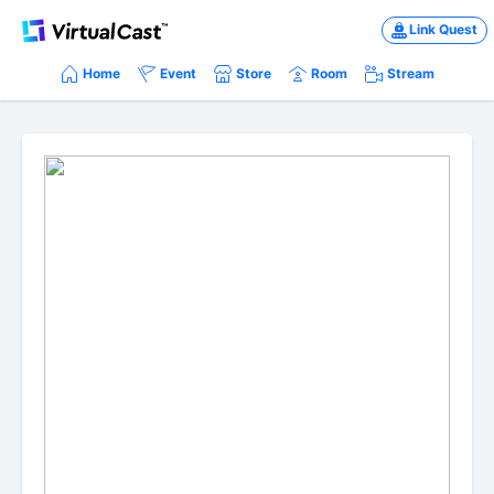
Link Quest
Home
Event
Store
Room
Stream