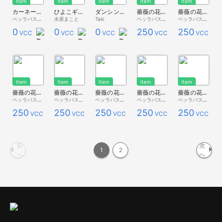
Item
Item
Item
Item
Item
カーネーション（赤）
ひよこギフト
ダンシングギフト Dancing gifts
薔薇の花束（黒・単色）
薔薇の花束（黒・飾り付き）
ベッラパスタ - 無料配布 -
水原まこと
Taki
ベッラパスタ - Premium Store -
ベッラパスタ - Premium Store -
0
0
0
250
250
VCC
VCC
VCC
VCC
VCC
Item
Item
Item
Item
Item
薔薇の花束（白・単色）
薔薇の花束（紫・飾り付き）
薔薇の花束（紫・単色）
薔薇の花束（青・飾り付き）
薔薇の花束（青・単色）
ベッラパスタ - Premium Store -
ベッラパスタ - Premium Store -
ベッラパスタ - Premium Store -
ベッラパスタ - Premium Store -
ベッラパスタ - Premium Store -
250
250
250
250
250
VCC
VCC
VCC
VCC
VCC
前
次
1
2
へ
へ