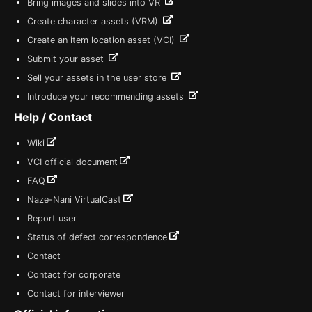
Bring images and slides into VR
Create character assets (VRM)
Create an item location asset (VCI)
Submit your asset
Sell your assets in the user store
Introduce your recommending assets
Help / Contact
Wiki
VCI official document
FAQ
Naze-Nani VirtualCast
Report user
Status of defect correspondence
Contact
Contact for corporate
Contact for interviewer