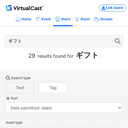
Link Quest
Home
Event
Store
Room
Stream
ギフト
29
results found for
.
Search type
Text
Tag
Sort
Asset type