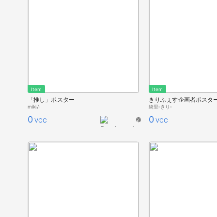
Item
Item
「推し」ポスター
きりふぇす企画者ポスター(
miki♪
綺里‐きり‐
0
0
VCC
VCC