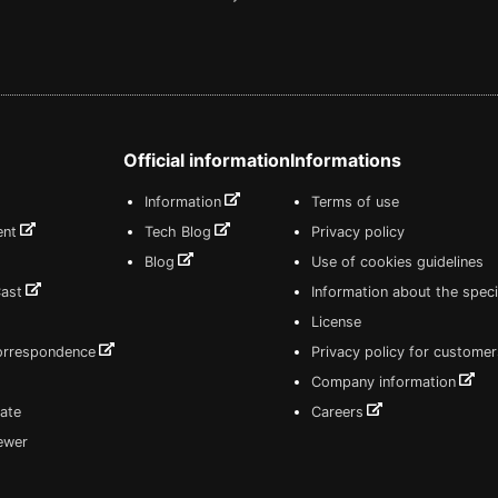
Official information
Informations
Information
Terms of use
ent
Tech Blog
Privacy policy
Blog
Use of cookies guidelines
Cast
Information about the speci
License
correspondence
Privacy policy for customer
Company information
ate
Careers
iewer