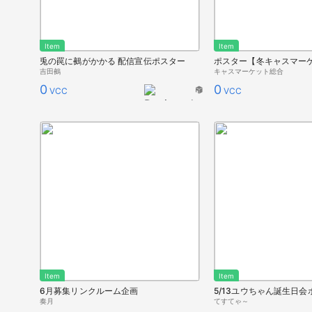
Item
Item
兎の罠に鵺がかかる 配信宣伝ポスター
ポスター【冬キャスマーケ
吉田鵺
キャスマーケット総合
0
0
VCC
VCC
Item
Item
6月募集リンクルーム企画
5/13ユウちゃん誕生日会
奏月
てすてゃ～