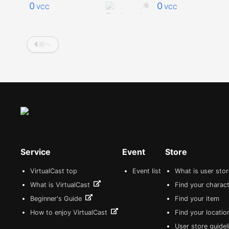
0
0
VCC
VCC
前へ
Service
Event
Store
VirtualCast top
Event list
What is user sto
What is VirtualCast
Find your charact
Beginner's Guide
Find your item
How to enjoy VirtualCast
Find your locatio
User store guide