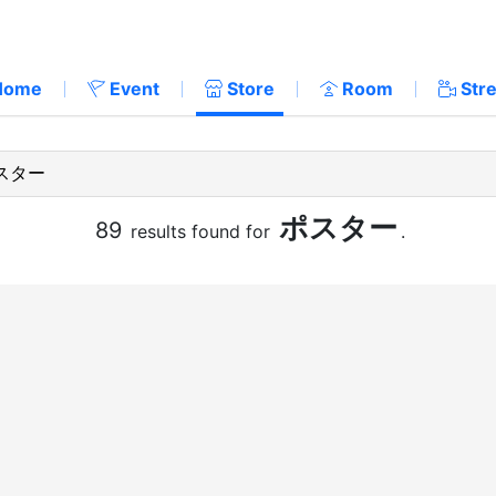
Home
Event
Store
Room
Str
ポスター
89
results found for
.