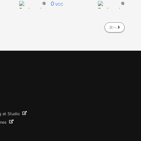
0
VCC
次へ
g at Studio
ines