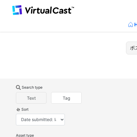
Search type
Text
Tag
Sort
Asset type