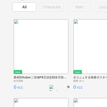
All
Character
Item
Loca
Item
Item
第4回Vtuberご当地PR王決定戦冬月加奈PRポスター
きりふぇす企画者ポスター(
冬月加奈
綺里‐きり‐
0
0
VCC
VCC