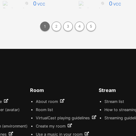
0
0
VCC
VCC
1
2
3
4
5
Room
Stream
re
About room
Stream list
er (avatar)
Room list
How to streamin
VirtualCast playing guidelines
Streaming guidel
n (environment)
Create my room
lines
Use a music in your room