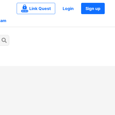
Link Quest
Login
Sign up
eam