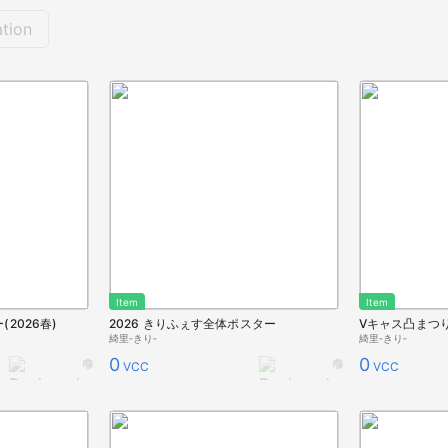
tion
Item
Item
2026春)
2026 きりふぇす全体ポスター
Vキャス凸まつ
綺里‐きり‐
綺里‐きり‐
0
0
VCC
VCC