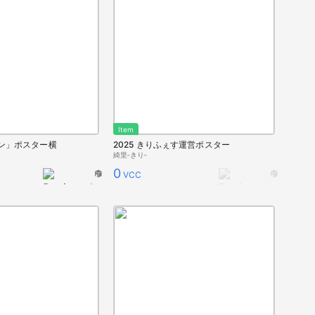
Item
ン」ポスター横
2025 きりふぇす運営ポスター
綺里‐きり‐
0
VCC