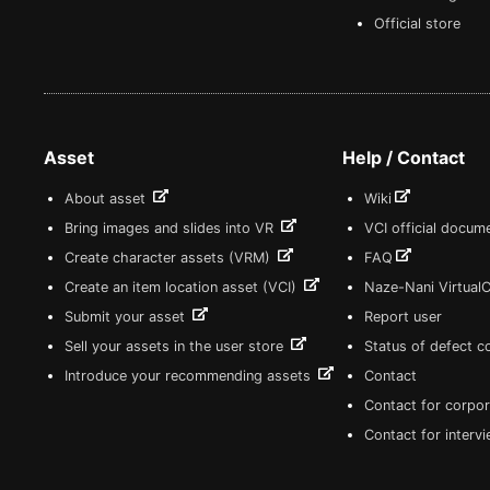
Official store
Asset
Help / Contact
About asset
Wiki
Bring images and slides into VR
VCI official docum
Create character assets (VRM)
FAQ
Create an item location asset (VCI)
Naze-Nani Virtual
Submit your asset
Report user
Sell your assets in the user store
Status of defect 
Introduce your recommending assets
Contact
Contact for corpor
Contact for interv