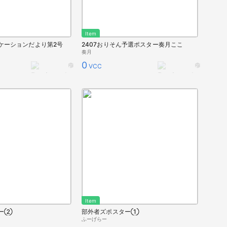
Item
ケーションだより第2号
2407おりそん予選ポスター奏月ここ
奏月
0
VCC
Item
ー②
部外者ズポスター①
ふーげらー