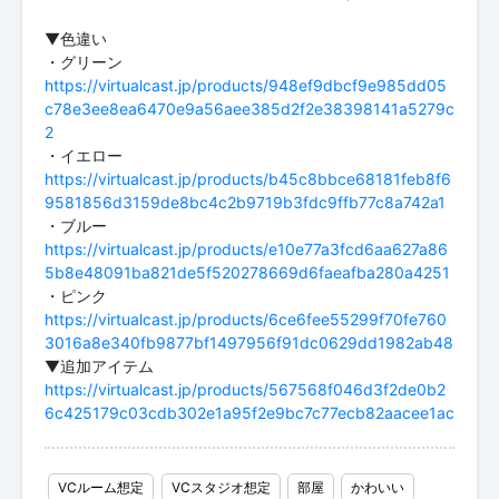
▼色違い
https://virtualcast.jp/products/948ef9dbcf9e985dd05
c78e3ee8ea6470e9a56aee385d2f2e38398141a5279c
2
https://virtualcast.jp/products/b45c8bbce68181feb8f6
9581856d3159de8bc4c2b9719b3fdc9ffb77c8a742a1
https://virtualcast.jp/products/e10e77a3fcd6aa627a86
5b8e48091ba821de5f520278669d6faeafba280a4251
https://virtualcast.jp/products/6ce6fee55299f70fe760
3016a8e340fb9877bf1497956f91dc0629dd1982ab48
https://virtualcast.jp/products/567568f046d3f2de0b2
6c425179c03cdb302e1a95f2e9bc7c77ecb82aacee1ac
VCルーム想定
VCスタジオ想定
部屋
かわいい