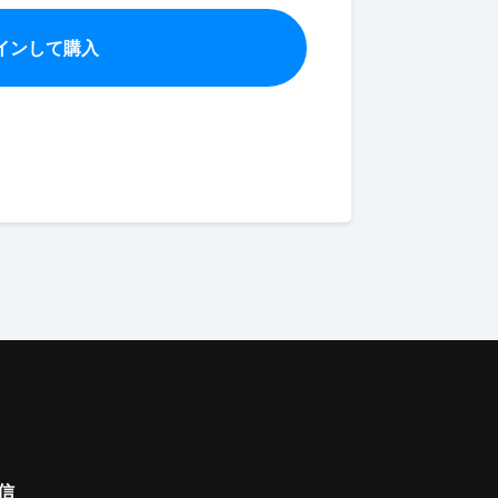
インして購入
信