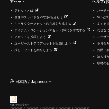
アセット
ヘルプ/
アセットとは
バーチャ
画像やスライドをVRに持ち込もう
VCI公
キャラクターアセット(VRM)を作成する
よくあ
アイテム・ロケーションアセット(VCI)を作成する
なぜな
アセットを投稿しよう
ユーザ
ユーザーストアでアセットを販売しよう
不具合
推しアセットを紹介しよう
お問い
法人様
取材の
NexTone許諾番号
ID000006710
ID000006711
ID000006712
ID000006713
ID000006835