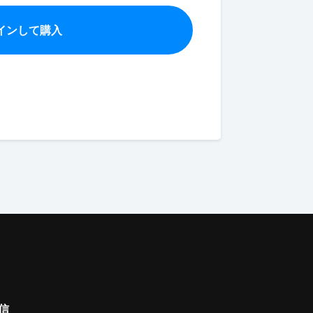
インして購入
信