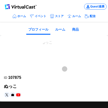
Quest連携
ホーム
イベント
ストア
ルーム
配信
プロフィール
ルーム
商品
107875
ID
ぬっこ
https://twitter.com/vcnukko
https://www.nicovideo.jp/user/5966551
https://youtube.com/user/MegaNYArome