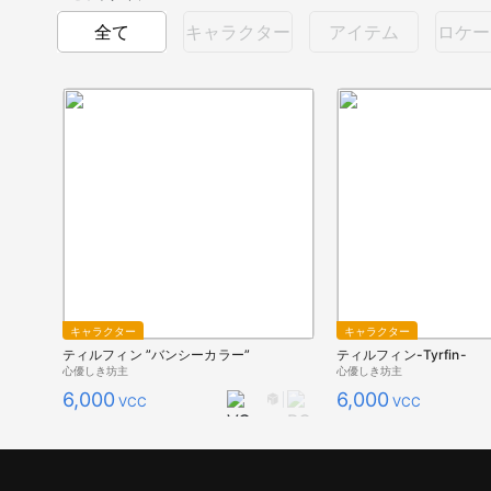
全て
キャラクター
アイテム
ロケー
キャラクター
キャラクター
ティルフィン ”バンシーカラー”
ティルフィン-Tyrfin-
心優しき坊主
心優しき坊主
6,000
6,000
VCC
VCC