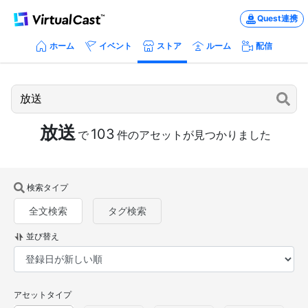
Quest連携
ホーム
イベント
ストア
ルーム
配信
放送
103
で
件のアセットが見つかりました
検索タイプ
全文検索
タグ検索
並び替え
アセットタイプ