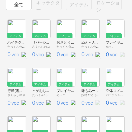
キャラクタ
ロケーショ
全て
アイテム
ー
ン
アイテム
アイテム
アイテム
アイテム
アイテム
ハイテクきゅうり
リバーシブル式サインライト(ON AIR/OFF AIR)
おさとうさん人形
ぬえ～ん人形
プレイヤー放送用ボード
たっくん公開用
さくらしのぶ
たっくん公開用
たっくん公開用
ぬっこ
0
0
0
0
0
VCC
VCC
VCC
VCC
VCC
アイテム
アイテム
アイテム
アイテム
アイテム
行燈(黒百合)
ヒゲおじ人形
プレイヤー位置表示窓
雑もみーちゃん人形
立体コメント落下 VCI（わんコメ対応）
さくらしのぶ
たっくん公開用
ぬっこ
妖精々化（ようせいせいか）
バーチャルキャスト公式 素材配布
0
0
0
0
0
VCC
VCC
VCC
VCC
VCC