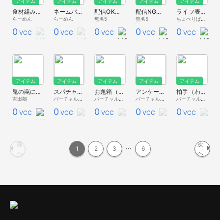
アイテム
アイテム
アイテム
アイテム
アイテム
食材組み合わせ鑑定士
ネームバトラー
配信OKボードっぽいもの
配信NGボードっぽいもの
ライフ表示（ハート型）
らーめん
らーめん
無名5
無名5
ちょべりば→ぐ＃らいと
0
0
0
0
0
VCC
VCC
VCC
VCC
VCC
アイテム
アイテム
アイテム
アイテム
アイテム
兎の罠に鵺がかかる 配信宣伝ポスター
スパチャ・ギフト演出VCI（わんコメ対応）
お題箱（わんコメ対応）
アンケート（わんコメ対応）
拍手（わんコメ対応）
吉田鵺
バーチャルキャスト公式 素材配布
バーチャルキャスト公式 素材配布
バーチャルキャスト公式 素材配布
バーチャルキャスト公式 素材配布
0
0
0
0
0
VCC
VCC
VCC
VCC
VCC
前
次
1
2
3
6
へ
へ