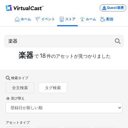
Quest連携
ホーム
イベント
ストア
ルーム
配信
楽器
18
で
件のアセットが見つかりました
検索タイプ
全文検索
タグ検索
並び替え
アセットタイプ