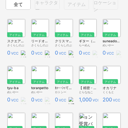
キャラクタ
ロケーショ
全て
アイテム
ー
ン
アイテム
アイテム
アイテム
アイテム
アイテム
スクエアハープシコード(赤茶)
リードオルガン
クリスマスリードオルガン
ギター（コード演奏用）
suneadoramu
さくらしのぶ
さくらしのぶ
さくらしのぶ
らーめん
めいやー
0
0
0
0
0
VCC
VCC
VCC
VCC
VCC
アイテム
アイテム
アイテム
アイテム
アイテム
tyu-ba
toranpetto
ｶｧｰｰﾝｯてやつ（ビブラスラップ）
【 精密・楽器 】サックス 🎷 Saxophone 💕 音は出ません 🎶 拡縮可能
オカリナ
めいやー
めいやー
ロトシー
とらなねこ
くくもと
0
0
0
1,000
200
VCC
VCC
VCC
VCC
VCC