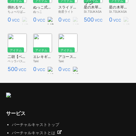
アイテム
アイテム
アイテム
アイテム
アイテム
倒れるマイクスタンド
ぬっこ式ドラムセット
スライドホイッスル
星の木琴(特別版) [StarXylophone for Special]
星の木琴(一般版) [StarXylophone for Public]
ちょべりば→ぐ＃らいと
ぬっこ
衛星ライト
St.TSUKASA
St.TSUKASA
0
0
0
500
0
VCC
VCC
VCC
VCC
VCC
アイテム
アイテム
アイテム
二胡【ベッラ楽器】
エレキギター Electric Guitar
アコースティックギター Acoustic Guitar
ベッラパスタ - Premium Store -
Taki
Taki
500
0
0
VCC
VCC
VCC
サービス
バーチャルキャストトップ
バーチャルキャストとは