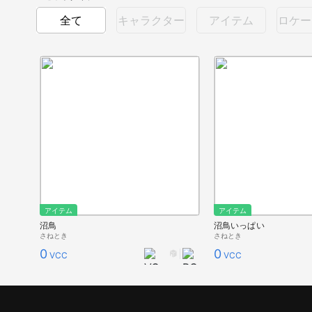
全て
キャラクター
アイテム
ロケー
アイテム
アイテム
沼鳥
沼鳥いっぱい
さねとき
さねとき
0
0
VCC
VCC