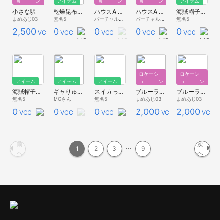
ョン
アイテム
ョン
ョン
アイテム
小さな駅
乾燥昆布っぽいもの
ハウスA ナチュラル
ハウスA ナチュラル(家具なし・スタジオ用)
海賊帽子っぽいもの(金縁)
まめあじ03
無名5
バーチャルキャスト公式 素材配布
バーチャルキャスト公式 素材配布
無名5
2,500
0
0
0
0
VCC
VCC
VCC
VCC
VCC
ロケーシ
ロケーシ
アイテム
アイテム
アイテム
ョン
ョン
海賊帽子っぽいもの
ギャりゅう？さん
スイカっぽいもの
ブルーラグーン（夕暮れ）
ブルーラグーン（夜）
無名5
MGさん
無名5
まめあじ03
まめあじ03
0
0
0
2,000
2,000
VCC
VCC
VCC
VCC
VCC
前
次
1
2
3
9
へ
へ