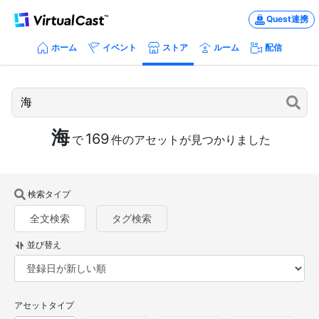
Quest連携
ホーム
イベント
ストア
ルーム
配信
海
169
で
件のアセットが見つかりました
検索タイプ
全文検索
タグ検索
並び替え
アセットタイプ