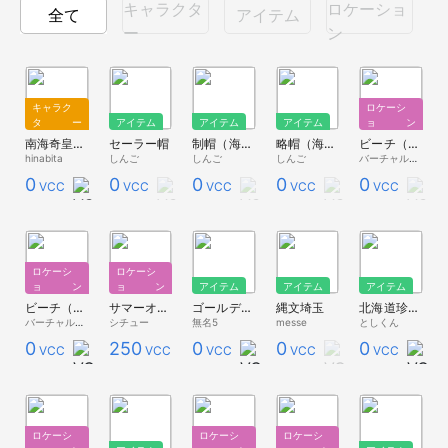
キャラクタ
ロケーショ
全て
アイテム
ー
ン
キャラク
ロケーシ
ター
アイテム
アイテム
アイテム
ョン
南海奇皇ネオランガ 島原夕姫風ボディペイントアバター テスト08全年齢
セーラー帽
制帽（海軍）
略帽（海軍）
ビーチ（夕方） ライト設定版
hinabita
しんご
しんご
しんご
バーチャルキャスト公式 素材配布
0
0
0
0
0
VCC
VCC
VCC
VCC
VCC
ロケーシ
ロケーシ
ョン
ョン
アイテム
アイテム
アイテム
ビーチ（昼）
サマーオーシャン・ビュー・イン・クルージング
ゴールデンわかめソードっぽいもの
縄文埼玉
北海道珍しい河川看板
バーチャルキャスト公式 素材配布
シチュー
無名5
messe
としくん
0
250
0
0
0
VCC
VCC
VCC
VCC
VCC
ロケーシ
ロケーシ
ロケーシ