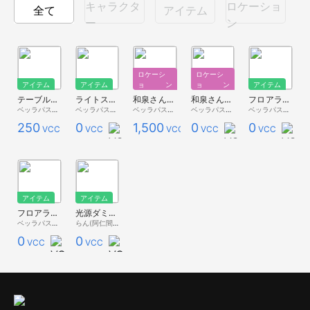
キャラクタ
ロケーショ
全て
アイテム
ー
ン
ロケーシ
ロケーシ
アイテム
アイテム
ョン
ョン
アイテム
テーブルライト 赤【ベッラ家具】
ライトスタンド【ベッラ家具】
和泉さんの部屋（有料版）
和泉さんの部屋（無料版）
フロアライト Maple【ベッラ家具】
ベッラパスタ - Premium Store -
ベッラパスタ - 無料配布 -
ベッラパスタ - Premium Store -
ベッラパスタ - 無料配布 -
ベッラパスタ - 無料配布 -
250
0
1,500
0
0
VCC
VCC
VCC
VCC
VCC
アイテム
アイテム
フロアライト Brown【ベッラ家具】
光源ダミー表示＆回転ツール
ベッラパスタ - 無料配布 -
らん(阿仁間すぴか)
0
0
VCC
VCC