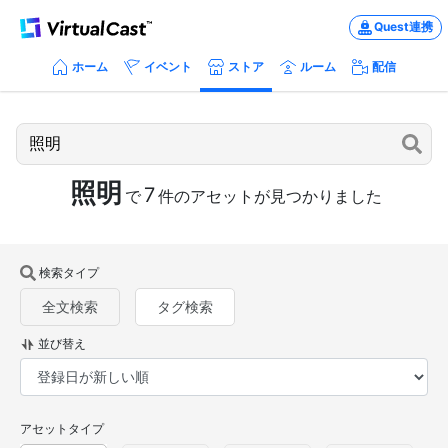
Quest連携
ホーム
イベント
ストア
ルーム
配信
照明
7
で
件のアセットが見つかりました
検索タイプ
全文検索
タグ検索
並び替え
アセットタイプ