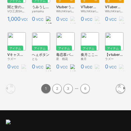
アイテム
アイテム
ター
ター
ター
闇と蛍のランタン(通常版_ver蛍)
うみうしうしくんオムライス
Vtuberうぃっちきらりどーるアバター2024
VTuberうぃっちきらりどーるアバター(帽子付き)
VTuberうぃっちきらりどーるメイドアバター
VCI工房SHOP
yamainu
WitchKirariDoll
WitchKirariDoll
WitchKirariDoll
1,000
0
0
0
0
VCC
VCC
VCC
VCC
VCC
アイテム
アイテム
アイテム
アイテム
アイテム
Vキャス活動5周年企画『Vキャスターに聞く100の質問答えるまで終われません‼』告知ポスター
へぇボタン
毒恋慕バーチャルCD
奏月ここ活動宣伝用ポスター２
【vtuber】ラズー宣伝ポスター
ラズー
とも
星 桃花
奏月
ラズー
0
0
0
0
0
VCC
VCC
VCC
VCC
VCC
前
次
1
2
3
6
へ
へ