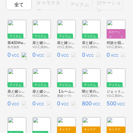
キャラクタ
ロケーショ
全て
アイテム
ー
ン
ロケーシ
アイテム
アイテム
アイテム
アイテム
ョン
第4回Vtuberご当地PR王決定戦冬月加奈PRポスター
扉と鍵シリーズ④『暗号の出る銅像』ver.5.00
扉と鍵シリーズ③『動く本棚』ver.5.00
扉と鍵シリーズ②β『ちゃんとした牢屋』ver.5.00
何故か脱獄されまくる牢屋ver.4.00
冬月加奈
VCI工房SHOP
VCI工房SHOP
VCI工房SHOP
VCI工房SHOP
0
0
0
0
0
VCC
VCC
VCC
VCC
VCC
アイテム
アイテム
アイテム
アイテム
アイテム
扉と鍵シリーズ②『牢屋の扉』ver.5.00
扉と鍵シリーズ①『玄関の扉』ver.5.00
【ルームイベント】メタカラ喫茶 えあダン支店ポスター
闇と蛍のランタン(廉価版_ver炎)
ジェット移動vci【ルーム想定】
VCI工房SHOP
VCI工房SHOP
弟城つづり
VCI工房SHOP
VCI工房SHOP
0
0
0
800
500
VCC
VCC
VCC
VCC
VCC
キャラク
キャラク
キャラク