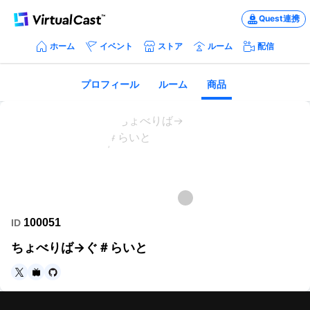
Quest連携
ホーム
イベント
ストア
ルーム
配信
プロフィール
ルーム
商品
100051
ID
ちょべりば→ぐ＃らいと
https://twitter.com/lightjug
https://www.nicovideo.jp/user/6488752
https://github.com/lightjug