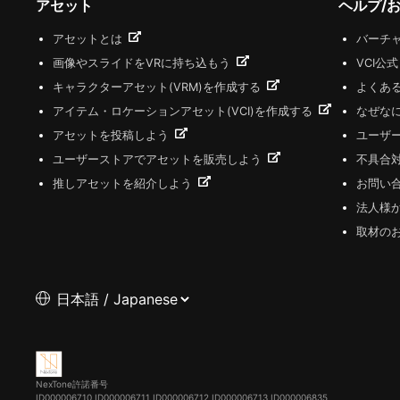
アセット
ヘルプ/
アセットとは
バーチャ
画像やスライドをVRに持ち込もう
VCI公
キャラクターアセット(VRM)を作成する
よくあ
アイテム・ロケーションアセット(VCI)を作成する
なぜな
アセットを投稿しよう
ユーザ
ユーザーストアでアセットを販売しよう
不具合
推しアセットを紹介しよう
お問い
法人様
取材の
NexTone許諾番号
ID000006710
ID000006711
ID000006712
ID000006713
ID000006835