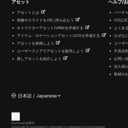
アセット
ヘルプ/
アセットとは
バーチャ
画像やスライドをVRに持ち込もう
VCI公
キャラクターアセット(VRM)を作成する
よくあ
アイテム・ロケーションアセット(VCI)を作成する
なぜな
アセットを投稿しよう
ユーザ
ユーザーストアでアセットを販売しよう
不具合
推しアセットを紹介しよう
お問い
法人様
取材の
NexTone許諾番号
ID000006710
ID000006711
ID000006712
ID000006713
ID000006835