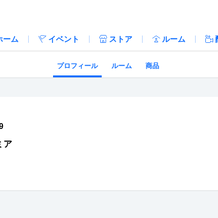
ホーム
イベント
ストア
ルーム
プロフィール
ルーム
商品
9
ミア
://twitter.com/mesakan
tps://www.nicovideo.jp/user/7606139