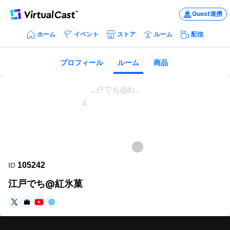
Quest連携
ホーム
イベント
ストア
ルーム
配信
プロフィール
ルーム
商品
105242
ID
江戸でち@紅氷菓
https://x.com/edo_sword_fight
https://www.nicovideo.jp/user/24768893
https://www.youtube.com/@sword_fight_vtuber
https://virtualcast.jp/users/108103