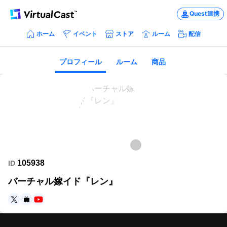
Quest連携
ホーム
イベント
ストア
ルーム
配信
プロフィール
ルーム
商品
105938
ID
バーチャル嫁イド『レン』
https://twitter.com/virtualWmaid
https://www.nicovideo.jp/user/215754
https://www.youtube.com/channel/UCnetObvlXO1F5wBOkf1Q