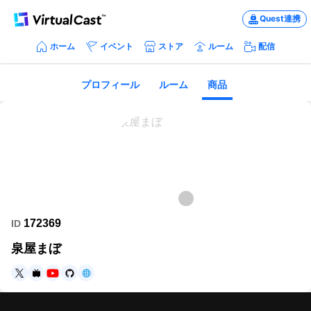
Quest連携
ホーム
イベント
ストア
ルーム
配信
プロフィール
ルーム
商品
172369
ID
泉屋まぼ
https://twitter.com/mdoufu_
https://www.nicovideo.jp/user/45575442
https://www.youtube.com/@Mdoufu_
https://github.com/Mdoufu
https://mdoufu.me/